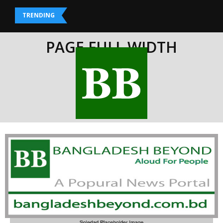
TRENDING
PAGE FULL WIDTH
Home
»
Page Full Width