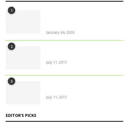
1
Why solo travel in Pokhara will
change your life (even your views
on solo travel)!
January 24, 2026
2
Urban farming is booming, but
what does it really yield?
July 11, 2017
3
Amazing Food & Drinks to have
while visiting Italy
July 11, 2017
EDITOR’S PICKS